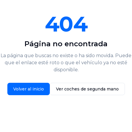
404
Página no encontrada
La página que buscas no existe o ha sido movida. Puede
que el enlace esté roto o que el vehículo ya no esté
disponible.
Volver al inicio
Ver coches de segunda mano