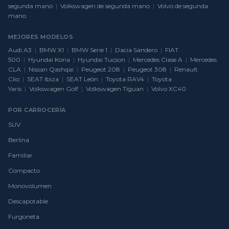
segunda mano
|
Volkswagen de segunda mano
|
Volvo de segunda
mano
MEJORES MODELOS
Audi A3
|
BMW X1
|
BMW Serie 1
|
Dacia Sandero
|
FIAT
500
|
Hyundai Kona
|
Hyundai Tucson
|
Mercedes Clase A
|
Mercedes
CLA
|
Nissan Qashqai
|
Peugeot 208
|
Peugeot 308
|
Renault
Clio
|
SEAT Ibiza
|
SEAT León
|
Toyota RAV4
|
Toyota
Yaris
|
Volkswagen Golf
|
Volkswagen Tiguan
|
Volvo XC40
POR CARROCERÍA
SUV
Berlina
Familiar
Compacto
Monovolumen
Descapotable
Furgoneta