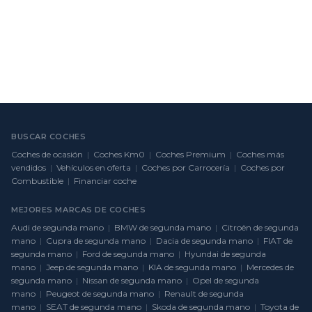
BUSCAR COCHES
Coches de ocasión
|
Coches Km0
|
Coches Premium
|
Coches más
vendidos
|
Vehículos en oferta
|
Coches por Carrocería
|
Coches por
Combustible
|
Financiar coche
MEJORES MARCAS DE COCHES
Audi de segunda mano
|
BMW de segunda mano
|
Citroën de segunda
mano
|
Cupra de segunda mano
|
Dacia de segunda mano
|
FIAT de
segunda mano
|
Ford de segunda mano
|
Hyundai de segunda
mano
|
Jeep de segunda mano
|
KIA de segunda mano
|
Mercedes de
segunda mano
|
Nissan de segunda mano
|
Opel de segunda
mano
|
Peugeot de segunda mano
|
Renault de segunda
mano
|
SEAT de segunda mano
|
Skoda de segunda mano
|
Toyota de