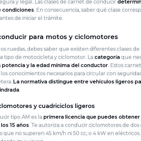
gura y legal. Las clases de carnet de conducir
determi
é condiciones
. En consecuencia, saber qué clase corres
ntes de iniciar el trámite.
conducir para motos y ciclomotores
 dos ruedas, debes saber que existen diferentes clases de
a tipo de motocicleta y ciclomotor. La
categoría
que nec
 la potencia y la edad mínima del conductor
. Estos carn
y los conocimientos necesarios para circular con segurida
etera.
La normativa distingue entre vehículos ligeros pa
lindrada
.
lomotores y cuadriciclos ligeros
ucir tipo AM es la
primera licencia que puedes obtener
los 15 años
. Te autoriza a conducir ciclomotores de dos 
os que no superen 45 km/h ni 50 cc, o 4 kW en eléctricos. 