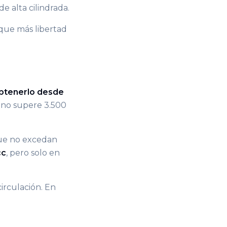
e alta cilindrada.
 que más libertad
btenerlo desde
 no supere 3.500
que no excedan
cc
, pero solo en
irculación. En