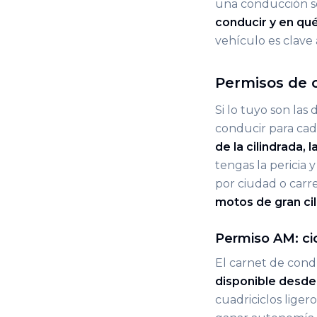
una conducción se
conducir y en qu
vehículo es clave a
Permisos de 
Si lo tuyo son las
conducir​ para cad
de la cilindrada,
tengas la pericia 
por ciudad o carr
motos de gran ci
Permiso AM: cic
El carnet de cond
disponible desde 
cuadriciclos liger