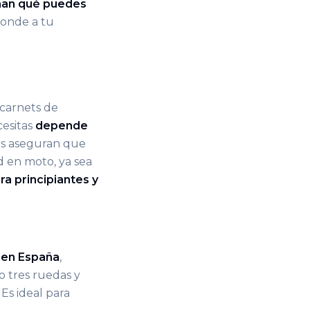
nan qué puedes
ponde a tu
 carnets de
esitas
depende
ets aseguran que
d en moto, ya sea
ra principiantes y
 en España
,
o tres ruedas y
Es ideal para