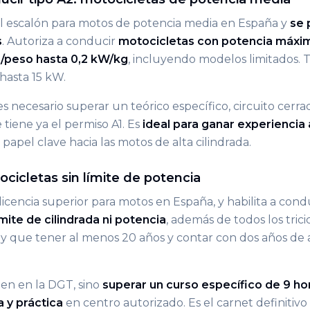
el escalón para motos de potencia media en España y
se 
s
. Autoriza a conducir
motocicletas con potencia máxi
a/peso hasta 0,2 kW/kg
, incluyendo modelos limitados.
 hasta 15 kW.
s necesario superar un teórico específico, circuito cerr
e tiene ya el permiso A1. Es
ideal para ganar experiencia 
apel clave hacia las motos de alta cilindrada.
cicletas sin límite de potencia
 licencia superior para motos en España, y habilita a cond
mite de cilindrada ni potencia
, además de todos los trici
y que tener al menos 20 años y contar con dos años de
en en la DGT, sino
superar un curso específico de 9 ho
 y práctica
en centro autorizado. Es el carnet definitivo