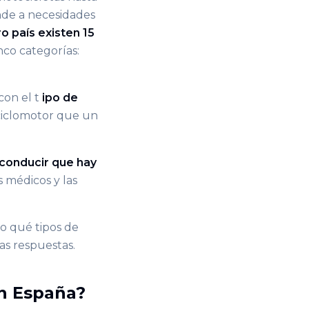
de a necesidades
o país existen 15
nco categorías:
con el t
ipo de
 ciclomotor que un
 conducir que hay
s médicos y las
o qué tipos de
as respuestas.
en España?