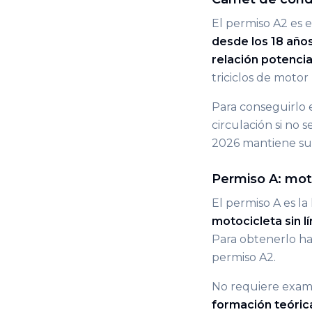
El permiso A2 es 
desde los 18 año
relación potenci
triciclos de motor
Para conseguirlo e
circulación si no s
2026 mantiene su p
Permiso A: moto
El permiso A es la
motocicleta sin lí
Para obtenerlo ha
permiso A2.
No requiere exam
formación teórica