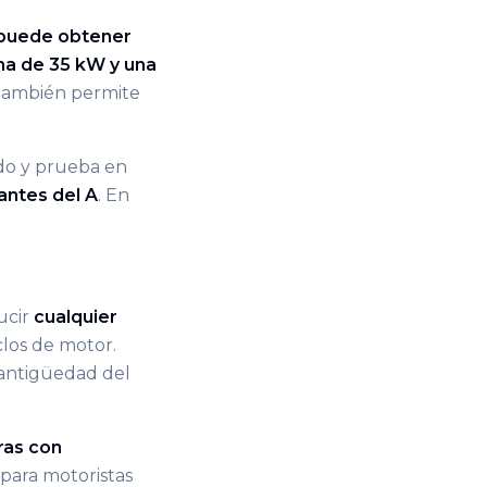
puede obtener
ma de 35 kW y una
 También permite
ado y prueba en
antes del A
. En
ucir
cualquier
clos de motor.
 antigüedad del
ras con
 para motoristas