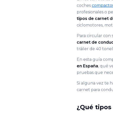
coches
compacto
profesionales o p
tipos de carnet 
ciclomotores, mot
Para circular con 
carnet de conduc
tráiler de 40 tone
En esta guía com
en España
, qué v
pruebas que neces
Si alguna vez te 
carnet para condu
¿Qué tipos