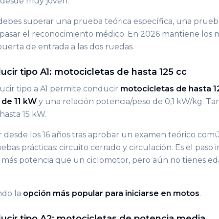
desde muy joven.
debes superar una prueba teórica específica, una prueb
y pasar el reconocimiento médico. En 2026 mantiene los 
 puerta de entrada a las dos ruedas.
cir tipo A1: motocicletas de hasta 125 cc
ucir tipo a A1 permite conducir
motocicletas de hasta 1
 de 11 kW
y una relación potencia/peso de 0,1 kW/kg. Ta
 hasta 15 kW.
desde los 16 años tras aprobar un examen teórico común
bas prácticas: circuito cerrado y circulación. Es el paso
s más potencia que un ciclomotor, pero aún no tienes ed
ndo la
opción más popular para iniciarse en motos
.
ucir tipo A2: motocicletas de potencia media