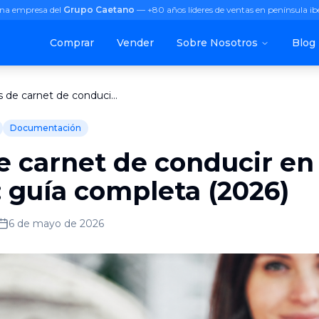
na empresa del
Grupo Caetano
— +80 años líderes de ventas en península ib
Comprar
Vender
Sobre Nosotros
Blog
Tipos de carnet de conducir en España: guía completa (2026)
Documentación
e carnet de conducir en
 guía completa (2026)
6 de mayo de 2026