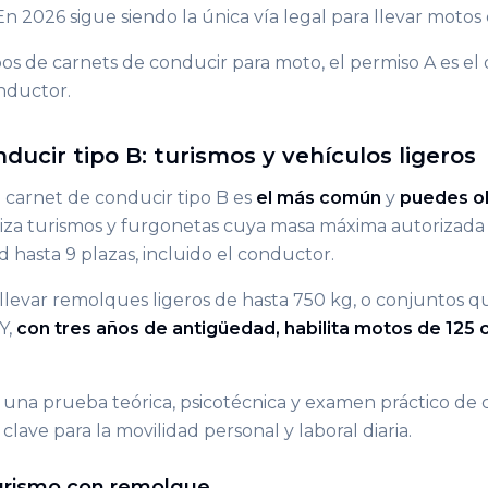
 2026 sigue siendo la única vía legal para llevar motos d
pos de carnets de conducir para moto, el permiso A es el
nductor.
ducir tipo B: turismos y vehículos ligeros
l carnet de conducir tipo B es
el más común
y
puedes o
riza turismos y furgonetas cuya masa máxima autorizada
 hasta 9 plazas, incluido el conductor.
levar remolques ligeros de hasta 750 kg, o conjuntos 
Y,
con tres años de antigüedad, habilita motos de 125 
una prueba teórica, psicotécnica y examen práctico de c
clave para la movilidad personal y laboral diaria.
urismo con remolque