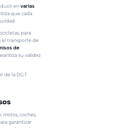
onducir en
varias
antiza que cada
uridad.
cicletas, para
 el transporte de
misos de
arantiza su validez
ir de la DGT
sos
: motos, coches,
ara garantizar