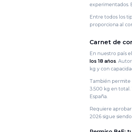
experimentados. En
Entre todos los ti
proporciona al co
Carnet de con
En nuestro país e
los 18 años
. Auto
kg y con capacidad
También permite l
3.500 kg en total. 
España.
Requiere aprobar 
2026 sigue siendo 
Permiso B+E: t