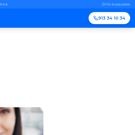
érica
Mis búsquedas
913 34 10 34