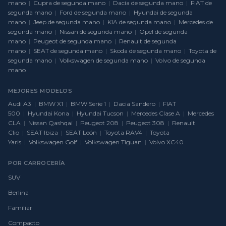
mano
|
Cupra de segunda mano
|
Dacia de segunda mano
|
FIAT de
segunda mano
|
Ford de segunda mano
|
Hyundai de segunda
mano
|
Jeep de segunda mano
|
KIA de segunda mano
|
Mercedes de
segunda mano
|
Nissan de segunda mano
|
Opel de segunda
mano
|
Peugeot de segunda mano
|
Renault de segunda
mano
|
SEAT de segunda mano
|
Skoda de segunda mano
|
Toyota de
segunda mano
|
Volkswagen de segunda mano
|
Volvo de segunda
mano
MEJORES MODELOS
Audi A3
|
BMW X1
|
BMW Serie 1
|
Dacia Sandero
|
FIAT
500
|
Hyundai Kona
|
Hyundai Tucson
|
Mercedes Clase A
|
Mercedes
CLA
|
Nissan Qashqai
|
Peugeot 208
|
Peugeot 308
|
Renault
Clio
|
SEAT Ibiza
|
SEAT León
|
Toyota RAV4
|
Toyota
Yaris
|
Volkswagen Golf
|
Volkswagen Tiguan
|
Volvo XC40
POR CARROCERÍA
SUV
Berlina
Familiar
Compacto