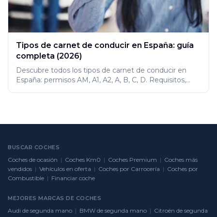
Tipos de carnet de conducir en España: guía
completa (2026)
Descubre todos los tipos de carnet de conducir en
España: permisos AM, A1, A2, A, B, C, D. Requisitos,
precios y tabla comparativa.
BUSCAR COCHES
Coches de ocasión
|
Coches Km0
|
Coches Premium
|
Coches más
vendidos
|
Vehículos en oferta
|
Coches por Carrocería
|
Coches por
Combustible
|
Financiar coche
MEJORES MARCAS DE COCHES
Audi de segunda mano
|
BMW de segunda mano
|
Citroën de segunda