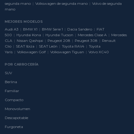
segunda mano
|
Volkswagen de segunda mano
|
Volvo de segunda
mano
MEJORES MODELOS
Audi A3
|
BMW X1
|
BMW Serie 1
|
Dacia Sandero
|
FIAT
500
|
Hyundai Kona
|
Hyundai Tucson
|
Mercedes Clase A
|
Mercedes
CLA
|
Nissan Qashqai
|
Peugeot 208
|
Peugeot 308
|
Renault
Clio
|
SEAT Ibiza
|
SEAT León
|
Toyota RAV4
|
Toyota
Yaris
|
Volkswagen Golf
|
Volkswagen Tiguan
|
Volvo XC40
POR CARROCERÍA
SUV
Berlina
Familiar
Compacto
Monovolumen
Descapotable
Furgoneta