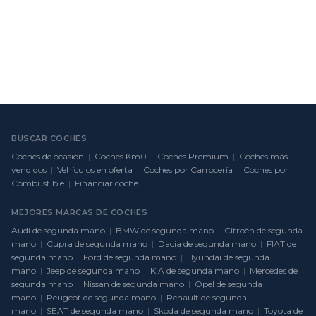
BUSCAR COCHES
Coches de ocasión
|
Coches Km0
|
Coches Premium
|
Coches más
vendidos
|
Vehículos en oferta
|
Coches por Carrocería
|
Coches por
Combustible
|
Financiar coche
MEJORES MARCAS DE COCHES
Audi de segunda mano
|
BMW de segunda mano
|
Citroën de segunda
mano
|
Cupra de segunda mano
|
Dacia de segunda mano
|
FIAT de
segunda mano
|
Ford de segunda mano
|
Hyundai de segunda
mano
|
Jeep de segunda mano
|
KIA de segunda mano
|
Mercedes de
segunda mano
|
Nissan de segunda mano
|
Opel de segunda
mano
|
Peugeot de segunda mano
|
Renault de segunda
mano
|
SEAT de segunda mano
|
Skoda de segunda mano
|
Toyota de