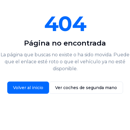
404
Página no encontrada
La página que buscas no existe o ha sido movida. Puede
que el enlace esté roto o que el vehículo ya no esté
disponible.
Volver al inicio
Ver coches de segunda mano