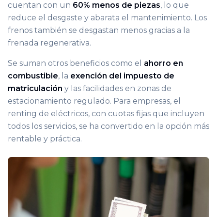
cuentan con un
60% menos de piezas
, lo que
reduce el desgaste y abarata el mantenimiento. Los
frenos también se desgastan menos gracias a la
frenada regenerativa.
Se suman otros beneficios como el
ahorro en
combustible
, la
exención del impuesto de
matriculación
y las facilidades en zonas de
estacionamiento regulado. Para empresas, el
renting de eléctricos, con cuotas fijas que incluyen
todos los servicios, se ha convertido en la opción más
rentable y práctica.