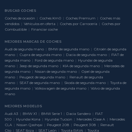
BUSCAR COCHES
Coches de ocasión
|
Coches Km0
|
Coches Premium
|
Coches más
vendidos
|
Vehículos en oferta
|
Coches por Carrocería
|
Coches por
Combustible
|
Financiar coche
MEJORES MARCAS DE COCHES
Audi de segunda mano
|
BMW de segunda mano
|
Citroën de segunda
mano
|
Cupra de segunda mano
|
Dacia de segunda mano
|
FIAT de
segunda mano
|
Ford de segunda mano
|
Hyundai de segunda
mano
|
Jeep de segunda mano
|
KIA de segunda mano
|
Mercedes de
segunda mano
|
Nissan de segunda mano
|
Opel de segunda
mano
|
Peugeot de segunda mano
|
Renault de segunda
mano
|
SEAT de segunda mano
|
Skoda de segunda mano
|
Toyota de
segunda mano
|
Volkswagen de segunda mano
|
Volvo de segunda
mano
MEJORES MODELOS
Audi A3
|
BMW X1
|
BMW Serie 1
|
Dacia Sandero
|
FIAT
500
|
Hyundai Kona
|
Hyundai Tucson
|
Mercedes Clase A
|
Mercedes
CLA
|
Nissan Qashqai
|
Peugeot 208
|
Peugeot 308
|
Renault
Clio
|
SEAT Ibiza
|
SEAT León
|
Toyota RAV4
|
Toyota