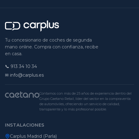
Tu concesionario de coches de segunda
mano online. Compra con confianza, recibe
en casa.
📞
913 34 10 34
✉ info@carplus.es
Contamos con más de 25 años de experiencia dentro del
Grupo Caetano Retail, líder del sector en la compraventa
de automóviles, ofreciendo un servicio de calidad,
transparente y lo más profesional posible.
INSTALACIONES
Carplus Madrid (Parla)