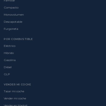
Familiar
Compacto
Monovolumen
Descapotable
Furgoneta
POR COMBUSTIBLE
Eléctrico
Híbrido
Gasolina
Diésel
GLP
VENDER MI COCHE
Tasar mi coche
Vender mi coche
Vender en Madrid