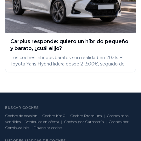
Carplus responde: quiero un híbrido pequeño
y barato, ¿cuál elijo?
Los coches híbridos baratos son realidad en 2026. El
Toyota Yaris Hybrid lidera desde 21.500€, seguido del
Renault Clio E-Tech desde 23.369€ y el Corolla desde
25.950€. Descubre qué diferencia MHEV, HEV y PHEV,
compara consumos reales (3,9-4,9 l/100km),
dimensiones y precios de 7 modelos económicos con
etiqueta ECO. Elige tu híbrido perfecto sin renunciar al
presupuesto.
BUSCAR COCHES
Coches de ocasión
|
Coches Km0
|
Coches Premium
|
Coches más
vendidos
|
Vehículos en oferta
|
Coches por Carrocería
|
Coches por
Combustible
|
Financiar coche
MEJORES MARCAS DE COCHES