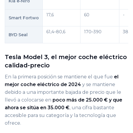
Kia e‑Niro
17,6
60
-
Smart Fortwo
61,4–80,6
170–390
380
BYD Seal
Tesla Model 3, el mejor coche eléctrico
calidad-precio
En la primera posición se mantiene el que fue
el
mejor coche eléctrico de 2024
y se mantiene
debido a una importante bajada de precio que le
llevó a colocarse en
poco más de 25.000 € y que
ahora se sitúa en 35.000 €
, una cifra bastante
accesible para su categoría y la tecnología que
ofrece.