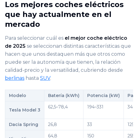
Los mejores coches eléctricos
que hay actualmente en el
mercado
Para seleccionar cuál es
el mejor coche eléctrico
de 2025
se seleccionan distintas características que
hacen que unos destaquen más que otros como
puede ser la autonomía que tienen, la relación
calidad-precio y la versatilidad, cubriendo desde
berlinas
hasta
SUV
.
Modelo
Batería (kWh)
Potencia (kW)
Par 
62,5–78,4
194–331
340–
Tesla Model 3
Dacia Spring
26,8
33
125
64,8
150
255