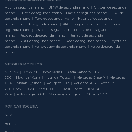
Audi de segunda mano
|
BMW de segunda mano
|
Citroën de segunda
mano
|
Cupra de segunda mano
|
Dacia de segunda mano
|
FIAT de
segunda mano
|
Ford de segunda mano
|
Hyundai de segunda
mano
|
Jeep de segunda mano
|
KIA de segunda mano
|
Mercedes de
segunda mano
|
Nissan de segunda mano
|
Opel de segunda
mano
|
Peugeot de segunda mano
|
Renault de segunda
mano
|
SEAT de segunda mano
|
Skoda de segunda mano
|
Toyota de
segunda mano
|
Volkswagen de segunda mano
|
Volvo de segunda
mano
MEJORES MODELOS
Audi A3
|
BMW X1
|
BMW Serie 1
|
Dacia Sandero
|
FIAT
500
|
Hyundai Kona
|
Hyundai Tucson
|
Mercedes Clase A
|
Mercedes
CLA
|
Nissan Qashqai
|
Peugeot 208
|
Peugeot 308
|
Renault
Clio
|
SEAT Ibiza
|
SEAT León
|
Toyota RAV4
|
Toyota
Yaris
|
Volkswagen Golf
|
Volkswagen Tiguan
|
Volvo XC40
POR CARROCERÍA
SUV
Berlina