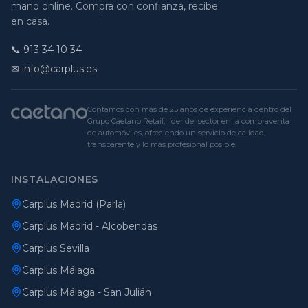
mano online. Compra con confianza, recibe
en casa.
📞
913 34 10 34
✉ info@carplus.es
Contamos con más de 25 años de experiencia dentro del
Grupo Caetano Retail, líder del sector en la compraventa
de automóviles, ofreciendo un servicio de calidad,
transparente y lo más profesional posible.
INSTALACIONES
Carplus Madrid (Parla)
Carplus Madrid - Alcobendas
Carplus Sevilla
Carplus Málaga
Carplus Málaga - San Julián