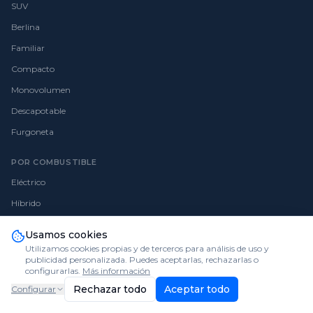
SUV
Berlina
Familiar
Compacto
Monovolumen
Descapotable
Furgoneta
POR COMBUSTIBLE
Eléctrico
Híbrido
Gasolina
Usamos cookies
Diésel
Utilizamos cookies propias y de terceros para análisis de uso y
publicidad personalizada. Puedes aceptarlas, rechazarlas o
GLP
configurarlas.
Más información
Rechazar todo
Aceptar todo
Configurar
VENDER MI COCHE