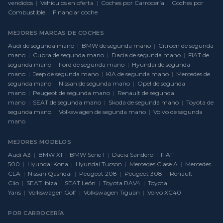
vendidos
|
Vehículos en oferta
|
Coches por Carrocería
|
Coches por
Combustible
|
Financiar coche
MEJORES MARCAS DE COCHES
Audi de segunda mano
|
BMW de segunda mano
|
Citroën de segunda
mano
|
Cupra de segunda mano
|
Dacia de segunda mano
|
FIAT de
segunda mano
|
Ford de segunda mano
|
Hyundai de segunda
mano
|
Jeep de segunda mano
|
KIA de segunda mano
|
Mercedes de
segunda mano
|
Nissan de segunda mano
|
Opel de segunda
mano
|
Peugeot de segunda mano
|
Renault de segunda
mano
|
SEAT de segunda mano
|
Skoda de segunda mano
|
Toyota de
segunda mano
|
Volkswagen de segunda mano
|
Volvo de segunda
mano
MEJORES MODELOS
Audi A3
|
BMW X1
|
BMW Serie 1
|
Dacia Sandero
|
FIAT
500
|
Hyundai Kona
|
Hyundai Tucson
|
Mercedes Clase A
|
Mercedes
CLA
|
Nissan Qashqai
|
Peugeot 208
|
Peugeot 308
|
Renault
Clio
|
SEAT Ibiza
|
SEAT León
|
Toyota RAV4
|
Toyota
Yaris
|
Volkswagen Golf
|
Volkswagen Tiguan
|
Volvo XC40
POR CARROCERÍA