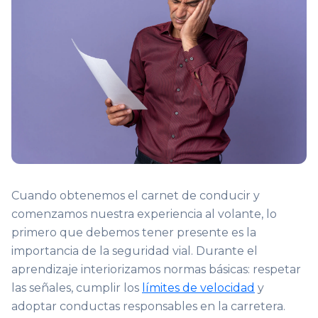
Cuando obtenemos el carnet de conducir y
comenzamos nuestra experiencia al volante, lo
primero que debemos tener presente es la
importancia de la seguridad vial. Durante el
aprendizaje interiorizamos normas básicas: respetar
las señales, cumplir los
límites de velocidad
y
adoptar conductas responsables en la carretera.