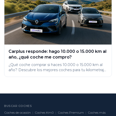
Carplus responde: hago 10.000 o 15.000 km al
año, ¿qué coche me compro?
¿Qué coche comprar si haces 10.000 o 15.000 km al
año? Descubre los mejores coches para tu kilometraje
y no pagues de más.
BUSCAR COCHES
Coches de ocasión
|
Coches Km0
|
Coches Premium
|
Coches más