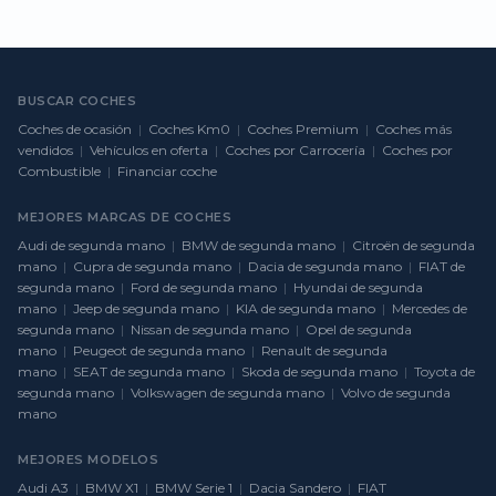
BUSCAR COCHES
Coches de ocasión
|
Coches Km0
|
Coches Premium
|
Coches más
vendidos
|
Vehículos en oferta
|
Coches por Carrocería
|
Coches por
Combustible
|
Financiar coche
MEJORES MARCAS DE COCHES
Audi de segunda mano
|
BMW de segunda mano
|
Citroën de segunda
mano
|
Cupra de segunda mano
|
Dacia de segunda mano
|
FIAT de
segunda mano
|
Ford de segunda mano
|
Hyundai de segunda
mano
|
Jeep de segunda mano
|
KIA de segunda mano
|
Mercedes de
segunda mano
|
Nissan de segunda mano
|
Opel de segunda
mano
|
Peugeot de segunda mano
|
Renault de segunda
mano
|
SEAT de segunda mano
|
Skoda de segunda mano
|
Toyota de
segunda mano
|
Volkswagen de segunda mano
|
Volvo de segunda
mano
MEJORES MODELOS
Audi A3
|
BMW X1
|
BMW Serie 1
|
Dacia Sandero
|
FIAT