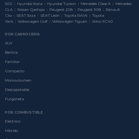
500
|
Hyundai Kona
|
Hyundai Tucson
|
Mercedes Clase A
|
Mercedes
CLA
|
Nissan Qashqai
|
Peugeot 208
|
Peugeot 308
|
Renault
Clio
|
SEAT Ibiza
|
SEAT León
|
Toyota RAV4
|
Toyota
Yaris
|
Volkswagen Golf
|
Volkswagen Tiguan
|
Volvo XC40
POR CARROCERÍA
SUV
Berlina
Familiar
Compacto
Monovolumen
Descapotable
Furgoneta
POR COMBUSTIBLE
Eléctrico
Híbrido