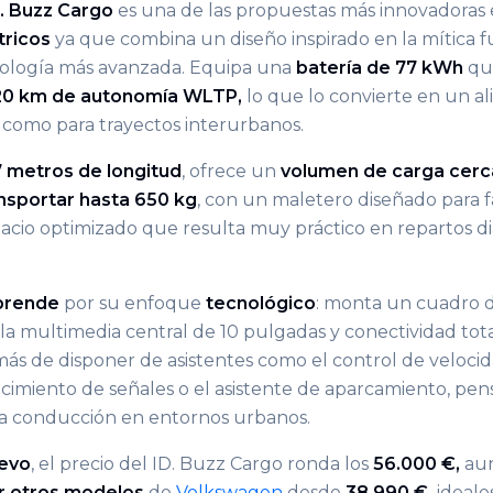
. Buzz Cargo
es una de las propuestas más innovadoras
tricos
ya que combina un diseño inspirado en la mítica f
nología más avanzada. Equipa una
batería de 77 kWh
que
420 km de autonomía WLTP,
lo que lo convierte en un al
 como para trayectos interurbanos.
7 metros de longitud
, ofrece un
volumen de carga cerc
nsportar hasta 650 kg
, con un maletero diseñado para fac
acio optimizado que resulta muy práctico en repartos dia
rprende
por su enfoque
tecnológico
: monta un cuadro 
lla multimedia central de 10 pulgadas y conectividad tot
s de disponer de asistentes como el control de velocida
cimiento de señales o el asistente de aparcamiento, pen
r la conducción en entornos urbanos.
evo
, el precio del ID. Buzz Cargo ronda los
56.000 €,
au
r otros modelos
de
Volkswagen
desde
38.990 €,
ideale