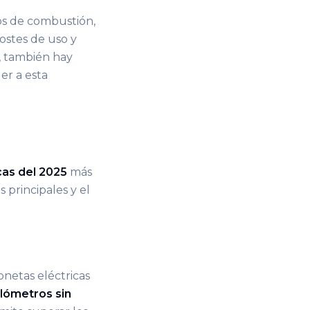
os de combustión,
ostes de uso y
, también hay
r a esta
cas del 2025
más
 principales y el
onetas eléctricas
lómetros sin