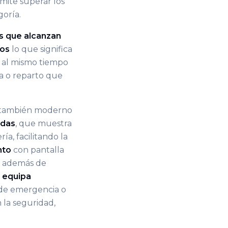
mite superar los
goría.
s que alcanzan
ros
lo que significa
 al mismo tiempo
ca o reparto que
ro también moderno
adas
, que muestra
a, facilitando la
nto
con pantalla
, además de
n
equipa
 de emergencia o
 la seguridad,