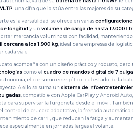
a autonomía, ya que su
batería de hasta 110 kWh
le per
 WLTP
, una cifra que la sitúa entre las mejores de su cate
te es la versatilidad: se ofrece en varias
configuracione
de longitud
y un
volumen de carga de hasta 17.000 lit
ortar mercancía voluminosa con facilidad, manteniendo
l cercana a los 1.900 kg
, ideal para empresas de logísti
r cada viaje.
 Ducato acompaña con un diseño práctico y robusto, pe
cnologías
como el
cuadro de mandos digital de 7 pulg
autonomía, el consumo energético o el estado de la baterí
rayecto. A ello se suma un
sistema de infoentretenimie
pulgadas
, compatible con Apple CarPlay y Android Auto
ta para supervisar la furgoneta desde el móvil. Tambié
l control de crucero adaptativo, la frenada automática
antenimiento de carril, que reducen la fatiga y aumentan
ece especialmente en jornadas largas al volante.