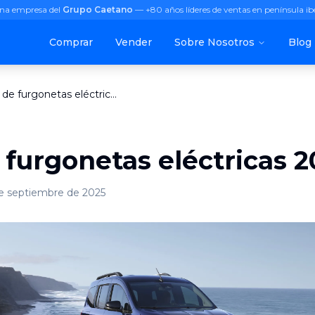
na empresa del
Grupo Caetano
— +80 años líderes de ventas en península ib
Comprar
Vender
Sobre Nosotros
Blog
Guía de furgonetas eléctricas 2025
 furgonetas eléctricas 
e septiembre de 2025