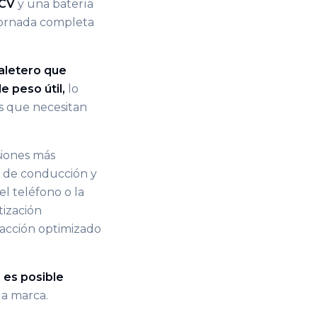
 CV
y una batería
 jornada completa
letero que
e peso útil,
lo
s que necesitan
siones más
s de conducción y
el teléfono o la
tización
racción optimizado
 es posible
la marca.