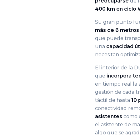
preocuparse
de l
400 km en ciclo
Su gran punto fuer
más de 6 metros 
que puede transp
una
capacidad úti
necesitan optimiza
El interior de la
que
incorpora te
en tiempo real la 
gestión de cada t
táctil de hasta
10 
conectividad remo
asistentes
como e
el asistente de m
algo que se agrad