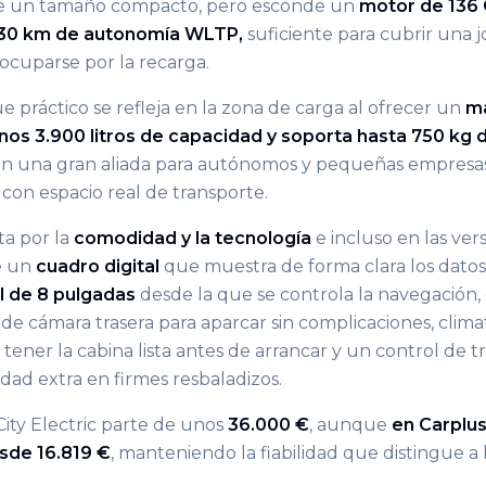
 un tamaño compacto, pero esconde un
motor de 136
330 km de autonomía WLTP,
suficiente para cubrir una
eocuparse por la recarga.
 práctico se refleja en la zona de carga al ofrecer un
ma
os 3.900 litros de capacidad y soporta hasta 750 kg d
 en una gran aliada para autónomos y pequeñas empresa
con espacio real de transporte.
ta por la
comodidad y la tecnología
e incluso en las ver
e un
cuadro digital
que muestra de forma clara los dato
il de 8 pulgadas
desde la que se controla la navegación, 
de cámara trasera para aparcar sin complicaciones, clima
ener la cabina lista antes de arrancar y un control de t
dad extra en firmes resbaladizos.
 City Electric parte de unos
36.000 €
, aunque
en Carplus
esde 16.819 €
, manteniendo la fiabilidad que distingue a 