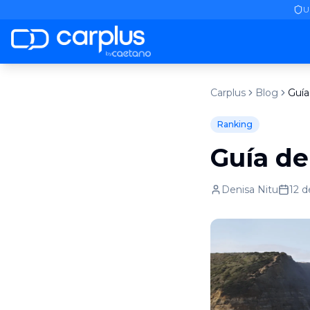
U
by
Carplus
Blog
Ranking
Guía de
Denisa Nitu
12 d