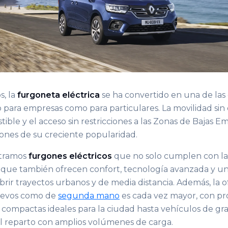
s, la
furgoneta eléctrica
se ha convertido en una de las
 para empresas como para particulares. La movilidad sin 
ble y el acceso sin restricciones a las Zonas de Bajas Em
zones de su creciente popularidad.
ntramos
furgones eléctricos
que no solo cumplen con la
ino que también ofrecen confort, tecnología avanzada y 
brir trayectos urbanos y de media distancia. Además, la 
uevos como de
segunda mano
es cada vez mayor, con p
compactas ideales para la ciudad hasta vehículos de g
l reparto con amplios volúmenes de carga.