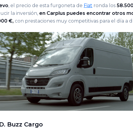
evo
, el precio de esta furgoneta de
Fiat
ronda los
58.50
cir la inversión,
en Carplus puedes encontrar otros mo
000 €,
con prestaciones muy competitivas para el día a dí
D. Buzz Cargo