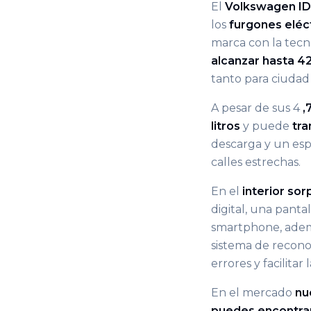
El
Volkswagen ID
los
furgones eléc
marca con la tec
alcanzar hasta 
tanto para ciudad
A pesar de sus 4
,
litros
y puede
tra
descarga y un esp
calles estrechas.
En el
interior so
digital, una panta
smartphone, ademá
sistema de recono
errores y facilita
En el mercado
nu
puedes encontra