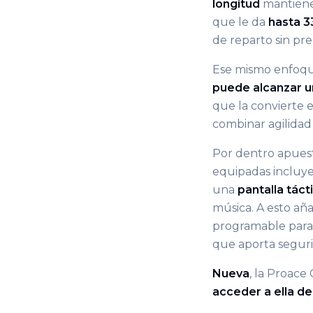
longitud
mantiene
que le da
hasta 
de reparto sin pr
Ese mismo enfoque
puede alcanzar un
que la convierte
combinar agilidad 
Por dentro apues
equipadas incluy
una
pantalla táct
música. A esto aña
programable para t
que aporta seguri
Nueva
, la Proace
acceder a ella d