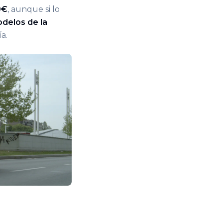
0€
, aunque si lo
delos de la
a.