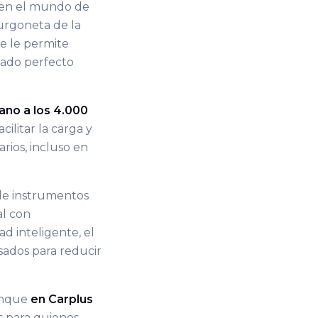
 en el mundo de
urgoneta de la
 le permite
iado perfecto
ano a los 4.000
ilitar la carga y
rios, incluso en
de instrumentos
al con
d inteligente, el
sados para reducir
nque
en Carplus
s para quienes