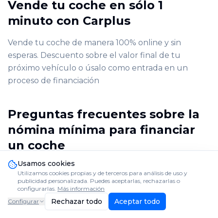
Vende tu coche en sólo 1
minuto con Carplus
Vende tu coche de manera 100% online y sin
esperas. Descuento sobre el valor final de tu
próximo vehículo o úsalo como entrada en un
proceso de financiación
Preguntas frecuentes sobre la
nómina mínima para financiar
un coche
Usamos cookies
Resolvemos las dudas que más se repiten sobre la
Utilizamos cookies propias y de terceros para análisis de uso y
nómina mínima para financiar un coche en 2026.
publicidad personalizada. Puedes aceptarlas, rechazarlas o
configurarlas.
Más información
Rechazar todo
Aceptar todo
Configurar
¿Puedo financiar un coche con 1.000 €